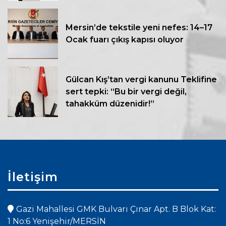
Mersin’de tekstile yeni nefes: 14–17
Ocak fuarı çıkış kapısı oluyor
Gülcan Kış’tan vergi kanunu Teklifine
sert tepki: “Bu bir vergi değil,
tahakküm düzenidir!”
İletişim
Gazi Mahallesi GMK Bulvarı Çınar Apt. B Blok Kat:
1 No:6 Yenişehir/MERSİN