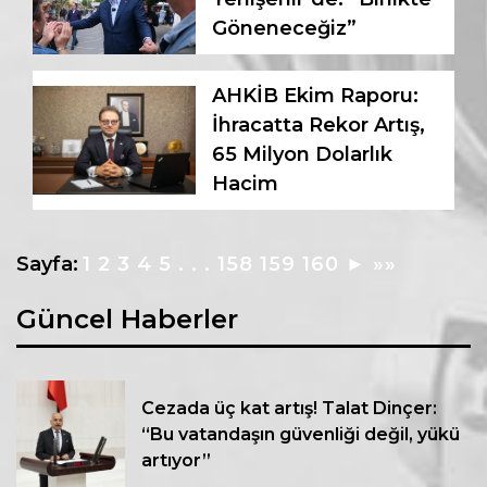
Göneneceğiz”
AHKİB Ekim Raporu:
İhracatta Rekor Artış,
65 Milyon Dolarlık
Hacim
Sayfa:
1
2
3
4
5
. . .
158
159
160
►
»»
Güncel Haberler
Cezada üç kat artış! Talat Dinçer:
“Bu vatandaşın güvenliği değil, yükü
artıyor”