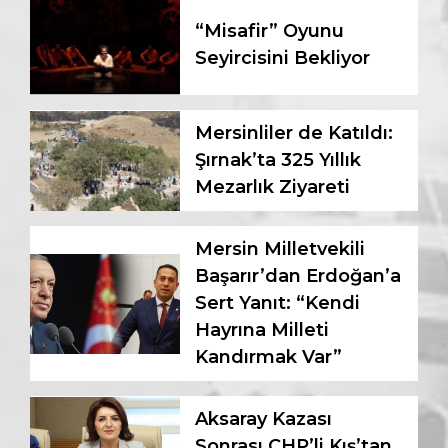
“Misafir” Oyunu
Seyircisini Bekliyor
Mersinliler de Katıldı:
Şırnak’ta 325 Yıllık
Mezarlık Ziyareti
Mersin Milletvekili
Başarır’dan Erdoğan’a
Sert Yanıt: “Kendi
Hayrına Milleti
Kandırmak Var”
Aksaray Kazası
Sonrası CHP’li Kış’tan