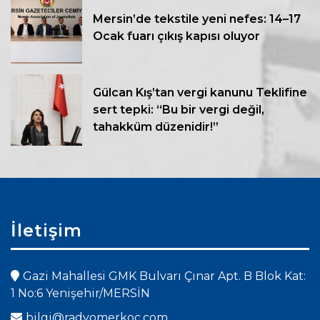
Mersin’de tekstile yeni nefes: 14–17
Ocak fuarı çıkış kapısı oluyor
Gülcan Kış’tan vergi kanunu Teklifine
sert tepki: “Bu bir vergi değil,
tahakküm düzenidir!”
İletişim
Gazi Mahallesi GMK Bulvarı Çınar Apt. B Blok Kat:
1 No:6 Yenişehir/MERSİN
bilgi@radyomerkoc.com