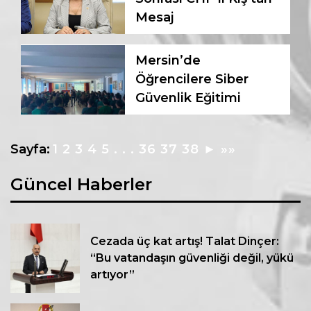
Mesaj
Mersin’de
Öğrencilere Siber
Güvenlik Eğitimi
Sayfa:
1
2
3
4
5
. . .
36
37
38
►
»»
Güncel Haberler
Cezada üç kat artış! Talat Dinçer:
“Bu vatandaşın güvenliği değil, yükü
artıyor”