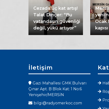
ru
Cezada üç kat artış!
Mersin
çeler su
Talat Dinçer: “Bu
yeni n
araçta
vatandaşın güvenliği
Ocak f
değil, yükü artıyor”
kapısı
İletişim
Kat
Gazi Mahallesi GMK Bulvarı
Hab
Çınar Apt. B Blok Kat: 1 No:6
Röp
Yenişehir/MERSİN
Pr
bilgi@radyomerkoc.com
Yay