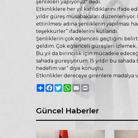
şenlikleri yapıyoruz" dedi.
Etkinliklere her yıl katıldıklarını ifade 
yıldır güreş müsabakaları düzenleniyor
ettirilmesi adına şenliklerin yapılması ha
teşekkürler” ifadelerini kullandı.
Şenliklerin çok eğlenceli geçtiğini belir
geldim. Çok eğlenceli güreşleri izlemek, 
Bu yıl da birincilik için mücadele edeceğ
sahada güreşiyorum. 15 yıldır bu sahada 
hedefim var” diye konuştu.
Etkinlikler dereceye girenlere madalya 
Paylaş
Facebook
Twitter
WhatsApp
Email
Print
Güncel Haberler