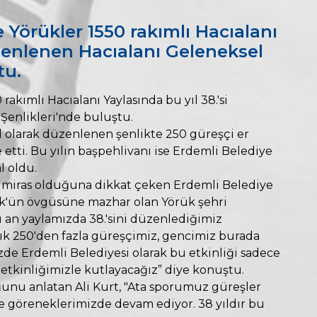
 Yörükler 1550 rakımlı Hacıalanı
üzenlenen Hacıalanı Geleneksel
tu.
rakımlı Hacıalanı Yaylasında bu yıl 38.'si
Şenlikleri'nde buluştu.
l olarak düzenlenen şenlikte 250 güreşçi er
etti. Bu yılın başpehlivanı ise Erdemli Belediye
l oldu.
 miras olduğuna dikkat çeken Erdemli Belediye
rk'ün övgüsüne mazhar olan Yörük şehri
u an yaylamızda 38.'sini düzenlediğimiz
şık 250'den fazla güreşçimiz, gencimiz burada
de Erdemli Belediyesi olarak bu etkinliği sadece
 etkinliğimizle kutlayacağız” diye konuştu.
ğunu anlatan Ali Kurt, "Ata sporumuz güreşler
e göreneklerimizde devam ediyor. 38 yıldır bu