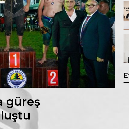
E
a güreş
uluştu