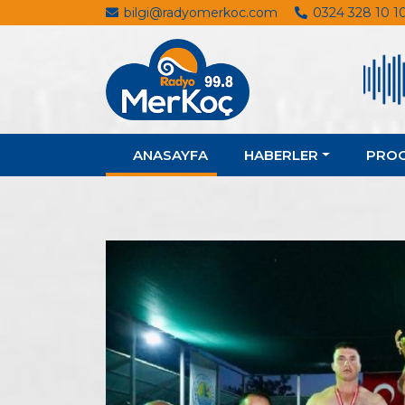
bilgi@radyomerkoc.com
0324 328 10 1
ANASAYFA
HABERLER
PRO