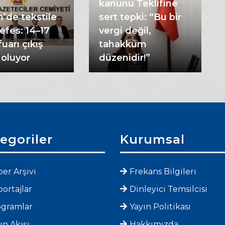
kanunu Teklifine
’de tekstile
sert tepki: “Bu bir
efes: 14–17
vergi değil,
uarı çıkış
tahakküm
 oluyor
düzenidir!”
egoriler
Kurumsal
er Arşivi
Frekans Bilgileri
ortajlar
Dinleyici Temsilcisi
ogramlar
Yayın Politikası
ın Akışı
Hakkımızda