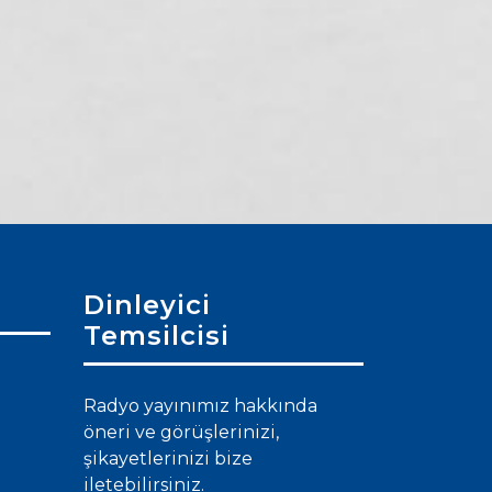
Tarsus’ta
Mersin’de hayalet
uzaklaştırma sonrası
ağ döngüsü kırılıyor:
ölüm: 4 çocuk
Balıkçıya nefes
annesi evinin
aldıran yeni sistem
önünde vuruldu
Dinleyici
Temsilcisi
Radyo yayınımız hakkında
öneri ve görüşlerinizi,
şikayetlerinizi bize
iletebilirsiniz.