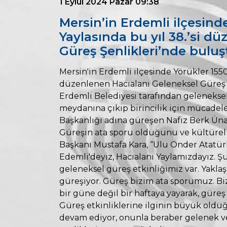
1 Eylül 2024 Pazar 09:38
Mersin’in Erdemli ilçesinde
Yaylasında bu yıl 38.’si d
Güreş Şenlikleri’nde buluş
Mersin'in Erdemli ilçesinde Yörükler 1550 
düzenlenen Hacıalanı Geleneksel Güreş 
Erdemli Belediyesi tarafından gelenekse
meydanına çıkıp birincilik için mücadele 
Başkanlığı adına güreşen Nafiz Berk Üna
Güreşin ata sporu olduğunu ve kültürel
Başkanı Mustafa Kara, “Ulu Önder Atatü
Edemli'deyiz, Hacıalanı Yaylamızdayız. Ş
geleneksel güreş etkinliğimiz var. Yakla
güreşiyor. Güreş bizim ata sporumuz. Biz
bir güne değil bir haftaya yayarak, güreş
Güreş etkinliklerine ilginin büyük oldu
devam ediyor, onunla beraber gelenek v