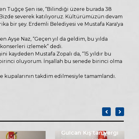
eden Tuğçe Şen ise, “Bilindiği üzere burada 38
. Bizde severek katılıyoruz. Kültürümüzün devam
rika bir şey. Erdemli Belediyesi ve Mustafa Kara'ya
ten Ayşe Naz, “Geçen yıl da geldim, bu yılda
konserleri izlemek” dedi.
ini kaydeden Mustafa Zopalı da, “15 yıldır bu
birinci oluyorum. İnşallah bu senede birinci olma
ve kupalarının takdim edilmesiyle tamamlandı.
Gülcan Kış’tan vergi