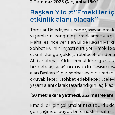
2 Temmuz 2025 Çarşamba 16:04
Başkan Yıldız:‘’Emekliler i
etkinlik alanı olacak’’
Toroslar Belediyesi, ilçede yaşayan emekl
yaşamlarını zenginleştirmek amacıyla ça
Mahallesi’nde yer alan Bilge Kağan Parkı
Sohbet Evi’nin inşaatı sürüyor. Emekli Soh
etkinlikler gerçekleştirebilecekleri don
Abdurrahman Yıldız, emeklilerin günlük
hizmete açılacağını duyurdu. Tesisin inşaa
alan Başkan Yıldız, sohbet evinin sıradan 
okuyabileceği, sohbet edebileceği, telev
yaşam alanı olarak tasarlandığını açıkladı
“
50 metrekare yetmedi, 252 metrekarelik
Emekliler için çalışmalarını sürdürdükler
genişliğinde, büyük bir emekli misafirhan