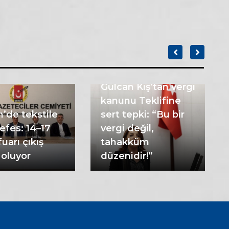
Gülcan Kış’tan vergi
kanunu Teklifine
’de tekstile
sert tepki: “Bu bir
efes: 14–17
vergi değil,
uarı çıkış
tahakküm
 oluyor
düzenidir!”