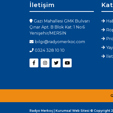
İletişim
Kat
Gazi Mahallesi GMK Bulvarı
Hab
Çınar Apt. B Blok Kat: 1 No:6
Röp
Yenişehir/MERSİN
Pr
bilgi@radyomerkoc.com
Yay
0324 328 10 10
İle
G
Radyo Merkoç | Kurumsal Web Sitesi © Copyright 20