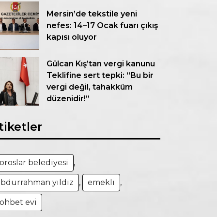
Mersin’de tekstile yeni
nefes: 14–17 Ocak fuarı çıkış
kapısı oluyor
Gülcan Kış’tan vergi kanunu
Teklifine sert tepki: “Bu bir
vergi değil, tahakküm
düzenidir!”
tiketler
oroslar belediyesi
,
abdurrahman yıldız
,
emekli
,
sohbet evi