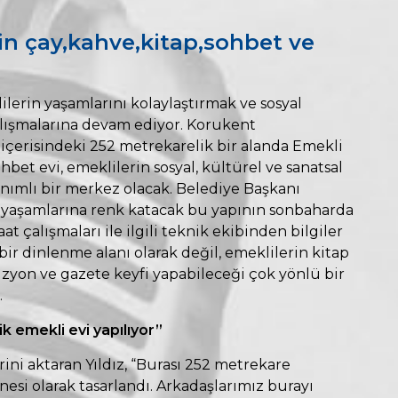
çin çay,kahve,kitap,sohbet ve
ilerin yaşamlarını kolaylaştırmak ve sosyal
lışmalarına devam ediyor. Korukent
 içerisindeki 252 metrekarelik bir alanda Emekli
bet evi, emeklilerin sosyal, kültürel ve sanatsal
anımlı bir merkez olacak. Belediye Başkanı
 yaşamlarına renk katacak bu yapının sonbaharda
t çalışmaları ile ilgili teknik ekibinden bilgiler
bir dinlenme alanı olarak değil, emeklilerin kitap
izyon ve gazete keyfi yapabileceği çok yönlü bir
.
 emekli evi yapılıyor”
ini aktaran Yıldız, “Burası 252 metrekare
esi olarak tasarlandı. Arkadaşlarımız burayı