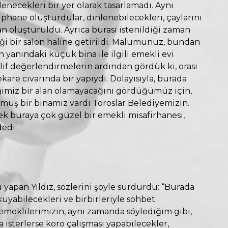
enecekleri bir yer olarak tasarlamadı. Aynı
hane oluşturdular, dinlenebilecekleri, çaylarını
lan oluşturuldu. Ayrıca burası istenildiği zaman
eği bir salon haline getirildi. Malumunuz, bundan
 yanındaki küçük bina ile ilgili emekli evi
if değerlendirmelerin ardından gördük ki, orası
are civarında bir yapıydı. Dolayısıyla, burada
imiz bir alan olamayacağını gördüğümüz için,
müş bir binamız vardı Toroslar Belediyemizin.
ek buraya çok güzel bir emekli misafirhanesi,
edi.
apan Yıldız, sözlerini şöyle sürdürdü: “Burada
uyabilecekleri ve birbirleriyle sohbet
 emeklilerimizin, aynı zamanda söylediğim gibi,
 isterlerse koro çalışması yapabilecekler,