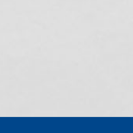
Tarsus’ta
Mersin’de hayalet
uzaklaştırma sonrası
ağ döngüsü kırılıyor:
ölüm: 4 çocuk
Balıkçıya nefes
annesi evinin
aldıran yeni sistem
önünde vuruldu