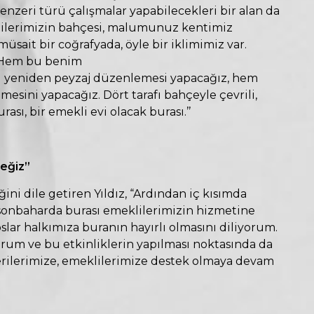
enzeri türü çalışmalar yapabilecekleri bir alan da
lilerimizin bahçesi, malumunuz kentimiz
üsait bir coğrafyada, öyle bir iklimimiz var.
k. Hem bu benim
 yeniden peyzaj düzenlemesi yapacağız, hem
mesini yapacağız. Dört tarafı bahçeyle çevrili,
rası, bir emekli evi olacak burası.’’
eğiz”
ğini dile getiren Yıldız, “Ardından iç kısımda
sonbaharda burası emeklilerimizin hizmetine
lar halkımıza buranın hayırlı olmasını diliyorum.
yorum ve bu etkinliklerin yapılması noktasında da
erilerimize, emeklilerimize destek olmaya devam