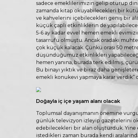
sadece emeklilerimizin gelip oturup dinl
zamanda kitap okuyabilecekleri bir kütüp
ve kahvelerini içebilecekleri geniş bir a
küçük çaplı etkinliklerin de yapılabilec
5-6 ay kadar evvel hemen emekli evimizin
tasarrufu olmuştu. Ancak oradaki muhtel
çok küçük kalacak. Çünkü orası 50 metrek
düşündüğümüz etkinlikleri yapabileceğ
hemen yanına, burada terk edilmiş, çürü
Bu binayı yıktık ve biraz daha genişleter
emekli konukevi yapmaya karar verdik’’ d
Doğayla iç içe yaşam alanı olacak
Toplumsal dayanışmanın önemine vurgu y
günlük televizyon izleyip gazetelerini ok
edebilecekleri bir alan oluşturduk. Yine
istedikleri zaman burada kendi aralarında