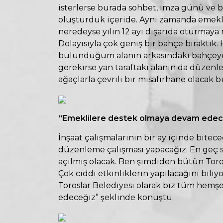
isterlerse burada sohbet, imza günü ve b
oluşturduk içeride. Aynı zamanda emek
neredeyse yılın 12 ayı dışarıda oturmaya m
Dolayısıyla çok geniş bir bahçe bıraktı
bulunduğum alanın arkasındaki bahçeyi
gerekirse yan taraftaki alanın da düzenle
ağaçlarla çevrili bir misafirhane olacak bu
“Emeklilere destek olmaya devam edec
İnşaat çalışmalarının bir ay içinde bitece
düzenleme çalışması yapacağız. En geç 
açılmış olacak. Ben şimdiden bütün Toros
Çok ciddi etkinliklerin yapılacağını bili
Toroslar Belediyesi olarak biz tüm hemş
edeceğiz” şeklinde konuştu.