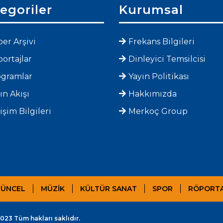
egoriler
Kurumsal
er Arşivi
Frekans Bilgileri
ortajlar
Dinleyici Temsilcisi
ogramlar
Yayın Politikası
ın Akışı
Hakkımızda
tişim Bilgileri
Merkoç Group
ÜNCEL
MÜZİK
KÜLTÜR SANAT
SPOR
RÖPORT
23 Tüm hakları saklıdır.