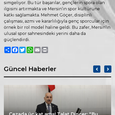
simgeliyor. Bu tür başarılar, gençlerin spora olan
ilgisini artırmakta ve Mersin’in spor kültürüne
katkı sağlamakta. Mehmet Göçer, disiplinli
çalışması, azmi ve kararlılığıyla genç sporcular için
örnek bir rol model haline geldi. Bu zafer, Mersin’in
ulusal spor sahnesindeki yerini daha da
güçlendirdi.
Paylaş
Facebook
Twitter
WhatsApp
Email
Print
Güncel Haberler
Cezada üç kat artış! Talat Dinçer: “Bu