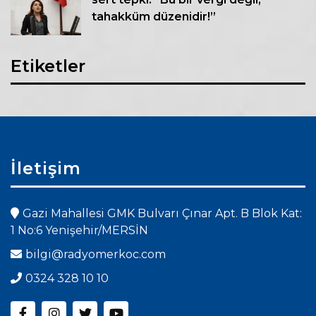
tahakküm düzenidir!”
Etiketler
İletişim
Gazi Mahallesi GMK Bulvarı Çınar Apt. B Blok Kat:
1 No:6 Yenişehir/MERSİN
bilgi@radyomerkoc.com
0324 328 10 10