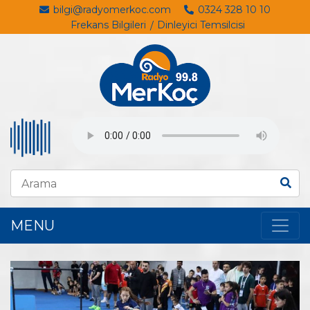
bilgi@radyomerkoc.com
0324 328 10 10
Frekans Bilgileri
Dinleyici Temsilcisi
MENU