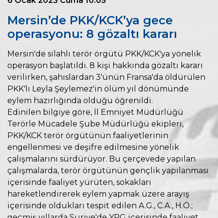
6 Ocak 2023 Cuma 10:05
Mersin’de PKK/KCK’ya gece
operasyonu: 8 gözaltı kararı
Mersin'de silahlı terör örgütü PKK/KCK'ya yönelik
operasyon başlatıldı. 8 kişi hakkında gözaltı kararı
verilirken, şahıslardan 3'ünün Fransa'da öldürülen
PKK'lı Leyla Şeylemez'in ölüm yıl dönümünde
eylem hazırlığında olduğu öğrenildi.
Edinilen bilgiye göre, İl Emniyet Müdürlüğü
Terörle Mücadele Şube Müdürlüğü ekipleri,
PKK/KCK terör örgütünün faaliyetlerinin
engellenmesi ve deşifre edilmesine yönelik
çalışmalarını sürdürüyor. Bu çerçevede yapılan
çalışmalarda, terör örgütünün gençlik yapılanması
içerisinde faaliyet yürüten, sokakları
hareketlendirerek eylem yapmak üzere arayış
içerisinde oldukları tespit edilen A.G., C.A., H.Ö.;
geçmiş yıllarda Suriye'de YPG içerisinde faaliyet