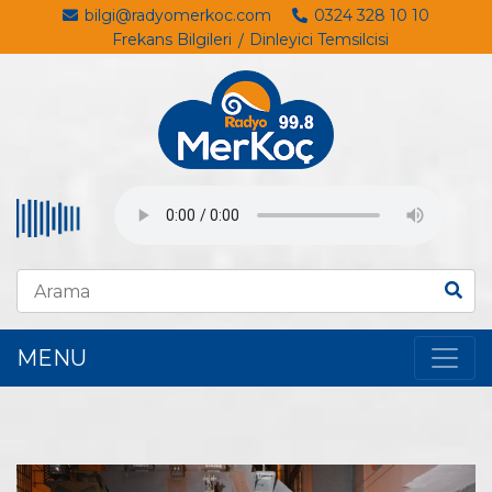
bilgi@radyomerkoc.com
0324 328 10 10
Frekans Bilgileri
Dinleyici Temsilcisi
MENU