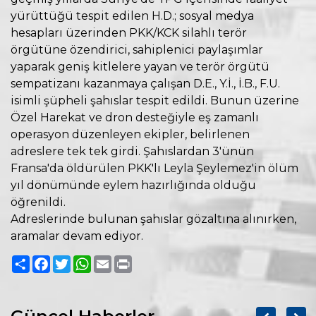
yürüttüğü tespit edilen H.D.; sosyal medya
hesapları üzerinden PKK/KCK silahlı terör
örgütüne özendirici, sahiplenici paylaşımlar
yaparak geniş kitlelere yayan ve terör örgütü
sempatizanı kazanmaya çalışan D.E., Y.İ., İ.B., F.U.
isimli şüpheli şahıslar tespit edildi. Bunun üzerine
Özel Harekat ve dron desteğiyle eş zamanlı
operasyon düzenleyen ekipler, belirlenen
adreslere tek tek girdi. Şahıslardan 3'ünün
Fransa'da öldürülen PKK'lı Leyla Şeylemez'in ölüm
yıl dönümünde eylem hazırlığında olduğu
öğrenildi.
Adreslerinde bulunan şahıslar gözaltına alınırken,
aramalar devam ediyor.
Paylaş
Facebook
Twitter
WhatsApp
Email
Print