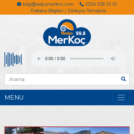
bilgi@radyomerkoc.com
0324 328 10 10
Frekans Bilgileri
Dinleyici Temsilcisi
MENU