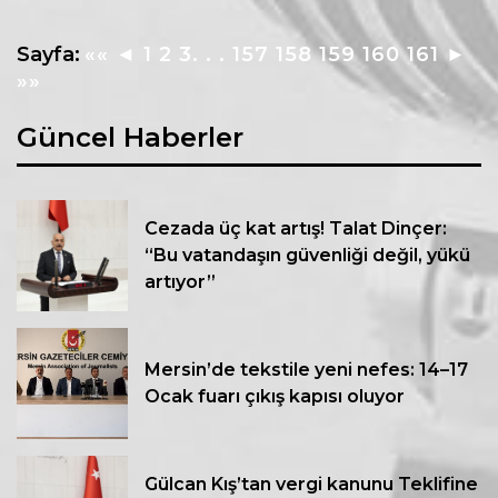
Sayfa:
««
◄
1
2
3
. . .
157
158
159
160
161
►
»»
Güncel Haberler
Cezada üç kat artış! Talat Dinçer:
“Bu vatandaşın güvenliği değil, yükü
artıyor”
Mersin’de tekstile yeni nefes: 14–17
Ocak fuarı çıkış kapısı oluyor
Gülcan Kış’tan vergi kanunu Teklifine